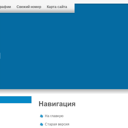
графии
Свежий номер
Карта сайта
На главную
Старая версия