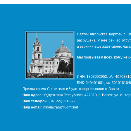
Свято-Никольская церковь с. В
разрушена: у нее сейчас отсу
а верхний еще ждет своего часа
Мы призываем всех, кому не б
ИНН: 1803002952; р/с: 407038
БИК: 049401601; к/с: 30101810
Приход храма Святителя и Чудотворца Николая с. Вавож
Наш адрес:
Удмуртская Республика, 427310, с. Вавож, ул. Инте
Наш телефон:
(341-55) 2-13-77
Наш e-mail:
nikolaxram@udmr.net