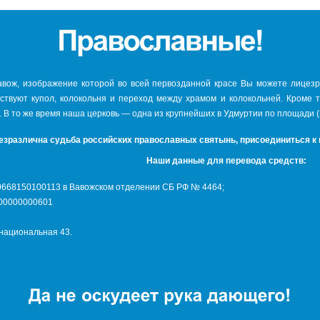
авож, изображение которой во всей первозданной красе Вы можете лицезре
тствуют купол, колокольня и переход между храмом и колокольней. Кроме 
. В то же время наша церковь — одна из крупнейших в Удмуртии по площади (
езразлична судьба российских православных святынь, присоединиться к
Наши данные для перевода средств:
10668150100113 в Вавожском отделении СБ РФ № 4464;
400000000601
рнациональная 43.