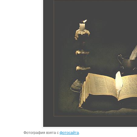
Фотография взята с
фотосайта
.