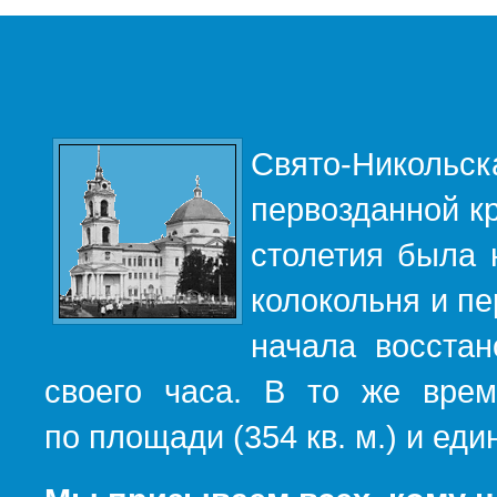
Свято-Никольс
первозданной кр
столетия была 
колокольня и пе
начала восста
своего часа. В то же вре
по площади (354 кв. м.) и е