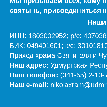
Мы призываем всех, кому н
святынь, присоединиться к
Наши 
ИНН: 1803002952; р/с: 40703
БИК: 049401601; к/с: 301018
Приход храма Святителя и Чу
Наш адрес:
Удмуртская Респу
Наш телефон:
(341-55) 2-13-
Наш e-mail:
nikolaxram@udmr.