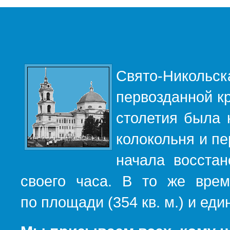
Свято-Никольс
первозданной кр
столетия была 
колокольня и пе
начала восста
своего часа. В то же вре
по площади (354 кв. м.) и е