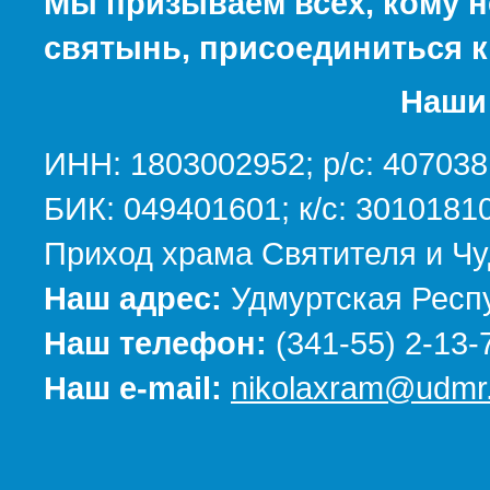
Мы призываем всех, кому н
святынь, присоединиться к
Наши 
ИНН: 1803002952; р/с: 40703
БИК: 049401601; к/с: 301018
Приход храма Святителя и Чу
Наш адрес:
Удмуртская Респу
Наш телефон:
(341-55) 2-13-
Наш e-mail:
nikolaxram@udmr.