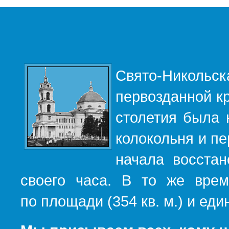
Свято-Никольс
первозданной кр
столетия была 
колокольня и пе
начала восста
своего часа. В то же вре
по площади (354 кв. м.) и е