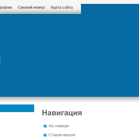
графии
Свежий номер
Карта сайта
На главную
Старая версия