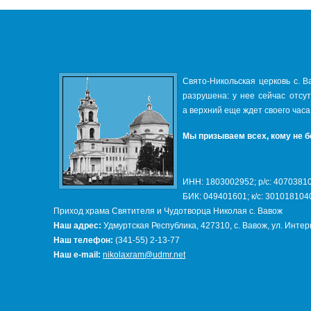
Свято-Никольская церковь с. В
разрушена: у нее сейчас отсу
а верхний еще ждет своего часа
Мы призываем всех, кому не б
ИНН: 1803002952; р/с: 407038
БИК: 049401601; к/с: 30101810
Приход храма Святителя и Чудотворца Николая с. Вавож
Наш адрес:
Удмуртская Республика, 427310, с. Вавож, ул. Инте
Наш телефон:
(341-55) 2-13-77
Наш e-mail:
nikolaxram@udmr.net