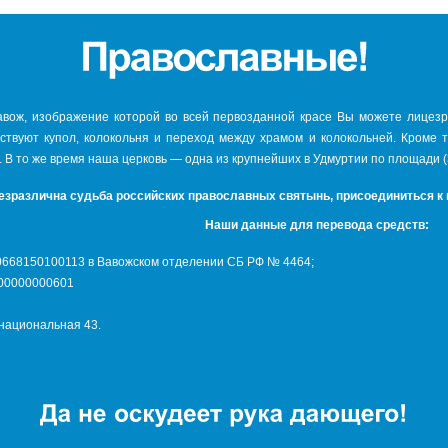
авож, изображение которой во всей первозданной красе Вы можете лицезре
тствуют купол, колокольня и переход между храмом и колокольней. Кроме 
. В то же время наша церковь — одна из крупнейших в Удмуртии по площади (
езразлична судьба российских православных святынь, присоединиться к
Наши данные для перевода средств:
10668150100113 в Вавожском отделении СБ РФ № 4464;
400000000601
рнациональная 43.