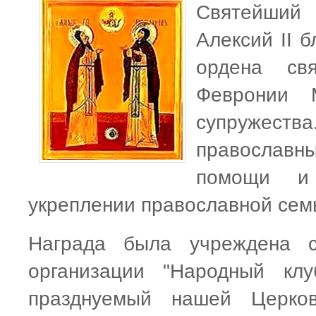
Святейший 
Алексий II 
ордена св
Февронии М
супружеств
православн
помощи и 
укреплении православной сем
Награда была учреждена с
организации "Народный кл
празднуемый нашей Церко