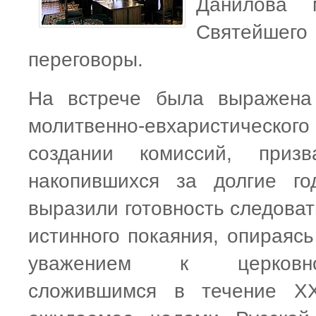
Данилова м
Святейшег
переговоры.
На встрече была выражена 
молитвенно-евхаристическо
создании комиссий, призв
накопившихся за долгие го
выразили готовность следоват
истинного покаяния, опираяс
уважением к церковно-
сложившимся в течение ХХ