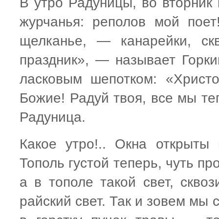
В утро Радуницы, во вторник
журчанья: реполов мой поет
щелканье, — канарейки, ск
праздник», — называет Горки
ласковым шепотком: «Христ
Божие! Радуй твоя, все мы те
Радуница.
Какое утро!.. Окна открыты 
Тополь густой теперь, чуть пр
а в тополе такой свет, скво
райский свет. Так и зовем мы