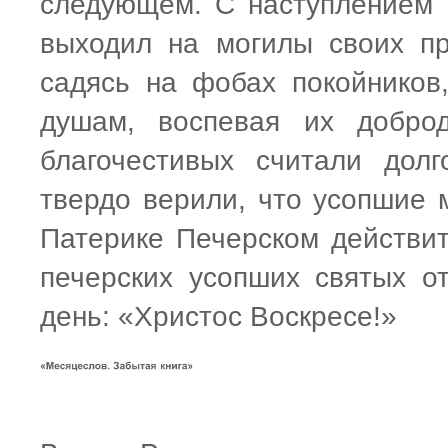
следующем. С наступлением
выходил на могилы своих п
садясь на фобах покойников
душам, воспевая их добро
благочестивых считали дол
твердо верили, что усопшие м
Патерике Печерском действите
печерских усопших святых о
день: «Христос Воскресе!»