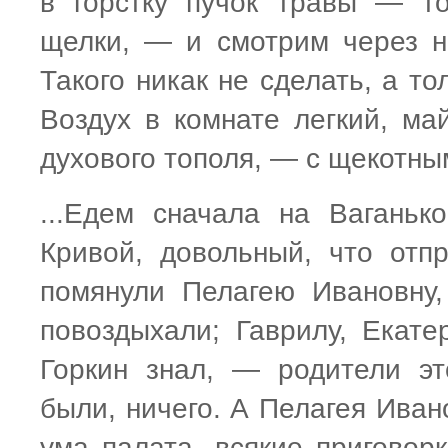
в горстку пучок травы — то
щелки, — и смотрим через не
Такого никак не сделать, а то
Воздух в комнате легкий, ма
духового тополя, — с щекотны
...Едем сначала на Ваганьк
Кривой, довольный, что отп
помянули Пелагею Ивановну,
повоздыхали; Гаврилу, Екатер
Горкин знал, — родители э
были, ничего. А Пелагея Иван
ума палата, всякие приговор