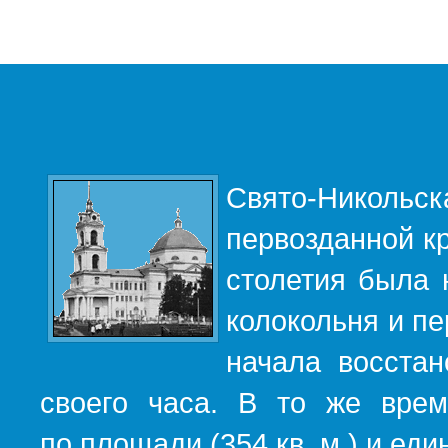
Свято-Никольс
первозданной кр
столетия была 
колокольня и пе
начала восста
своего часа. В то же вре
по площади (354 кв. м.) и е