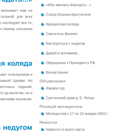
«Ибо явилась благодать...»
благодать...»
 указывает нам на
Собор Иоанна Крестителя
ительной для всех
ю наследуют все те,
Крещенская коляда
 к своему спасению
Святитель Филипп
Как бороться с недугом
Давайте вспомним...
Обращение к Президенту РФ
Крещенская
коляда
Впечатления
ывет сочельником и
лавной Церкви. Но
Объявления
яточных гаданий.
Ижевск-тур
те да молитве, но и
Сретенский храм д. Б. Чепца
житками язычески-
Полный месяцеслов
Месяцеслов с 17 по 24 января 2003 г.
Новости
Новости со всего света