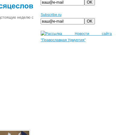
месяцеслов
Subscribe.ru
дстоящую неделю с