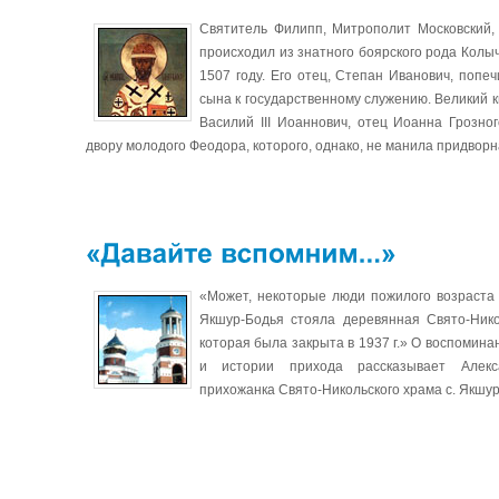
Святитель Филипп, Митрополит Московский,
происходил из знатного боярского рода Колы
1507 году. Его отец, Степан Иванович, попе
сына к государственному служению. Великий 
Василий III Иоаннович, отец Иоанна Грозног
двору молодого Феодора, которого, однако, не манила придворн
«Может, некоторые люди пожилого возраста п
Якшур-Бодья стояла деревянная Свято-Нико
которая была закрыта в 1937 г.» О воспомин
и истории прихода рассказывает Алекс
прихожанка Свято-Никольского храма с. Якшу