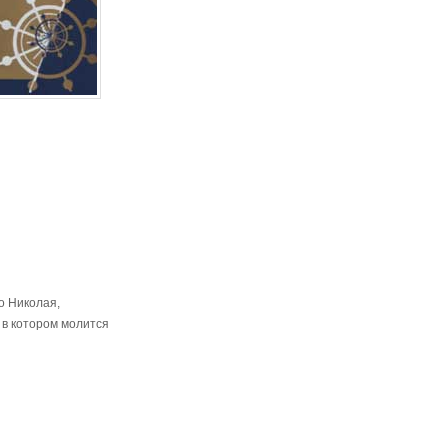
о Николая,
 в котором молится