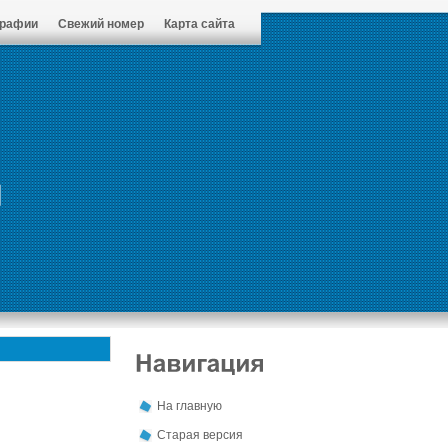
графии
Свежий номер
Карта сайта
На главную
Старая версия