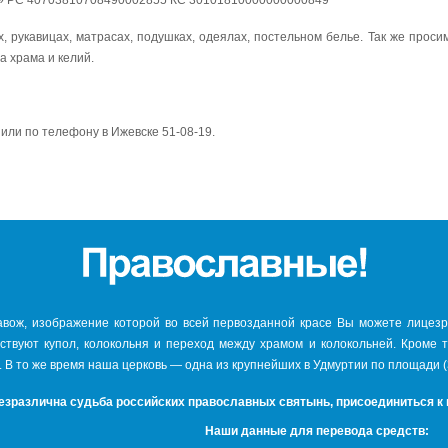
» РС 40703810708490002855 КС 30101810000000000849
, рукавицах, матрасах, подушках, одеялах, постельном белье. Так же просим
а храма и келий.
1 или по телефону в Ижевске 51-08-19.
авож, изображение которой во всей первозданной красе Вы можете лицезре
тствуют купол, колокольня и переход между храмом и колокольней. Кроме 
. В то же время наша церковь — одна из крупнейших в Удмуртии по площади (
езразлична судьба российских православных святынь, присоединиться к
Наши данные для перевода средств: