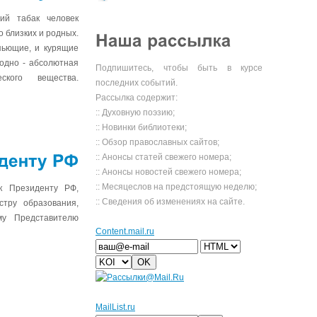
с
недугом
щий табак человек
о близких и родных.
пьющие, и курящие
 одно - абсолютная
Подпишитесь, чтобы быть в курсе
ского вещества.
последних событий.
Рассылка содержит:
:: Духовную поэзию;
:: Новинки библиотеки;
:: Обзор православных сайтов;
:: Анонсы статей свежего номера;
:: Анонсы новостей свежего номера;
Президенту
РФ
:: Месяцеслов на предстоящую неделю;
к Президенту РФ,
:: Сведения об изменениях на сайте.
тру образования,
у Представителю
Сontent.mail.ru
MailList.ru