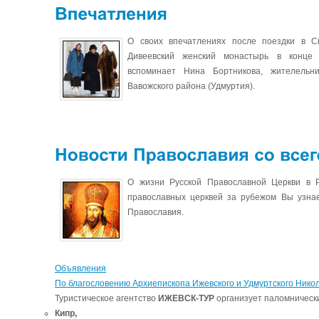
О своих впечатлениях после поездки в С
Дивеевский женский монастырь в конце 
вспоминает Нина Бортникова, жителельн
Вавожского района (Удмуртия).
О жизни Русской Православной Церкви в Р
православных церквей за рубежом Вы узнае
Православия.
Объявления
По благословению Архиепископа Ижевского и Удмуртского Нико
Туристическое агентство
ИЖЕВСК-ТУР
организует паломническ
Кипр,