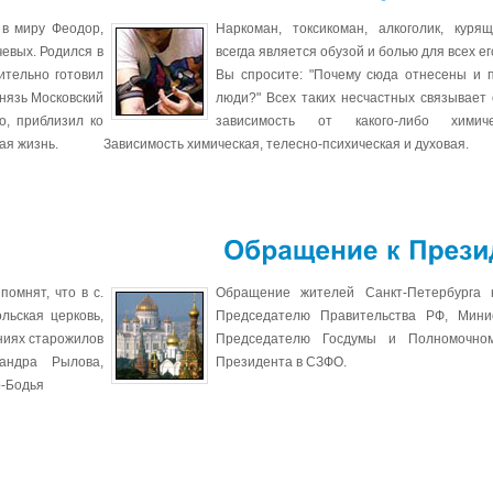
Как
бороться
 в миру Феодор,
Наркоман, токсикоман, алкоголик, куря
чевых. Родился в
всегда является обузой и болью для всех ег
чительно готовил
Вы спросите: "Почему сюда отнесены и 
князь Московский
люди?" Всех таких несчастных связывает
о, приблизил ко
зависимость от какого-либо химиче
ая жизнь.
Зависимость химическая, телесно-психическая и духовая.
Обращение
к
омнят, что в с.
Обращение жителей Санкт-Петербурга 
льская церковь,
Председателю Правительства РФ, Минис
аниях старожилов
Председателю Госдумы и Полномочном
андра Рылова,
Президента в СЗФО.
р-Бодья