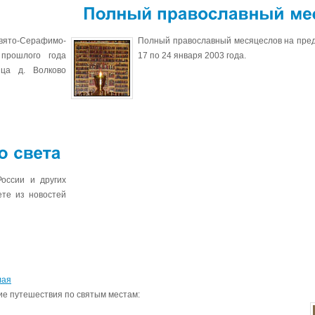
Полный
православный
вято-Серафимо-
Полный православный месяцеслов на пре
прошлого года
17 по 24 января 2003 года.
ица д. Волково
оссии и других
те из новостей
лая
ие путешествия по святым местам: