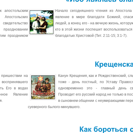
«Ибо
явилась
к апостольским
Начало сегодняшнего чтения из Апостола
постольских
явление в мире благодати Божией, спас
 свидетельство
людей, а конец его - на вечную жизнь, котору
 праздновании
кто в этой жизни поспешит воспользоваться
тим праздником
благодатью Христовой (Тит. 2:11-15; 3:1-7).
 пришествии на
Канун Крещения, как и Рождественский, сл
оспринявшего
тоже - день постный, по Уставу Правос
ть Его в водах
одновременно это - главный день св
енное Явление
Проводит его русский народ не только в пос
я.
в сыновнем общении с неумирающими пере
суеверного былого-минувшего.