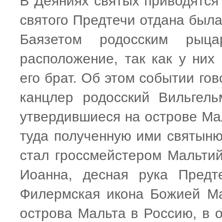
В Деяниях святых приводятся 
святого Предтечи отдана была
Баязетом родосским рыц
расположение, так как у них
его брат. Об этом событии гов
канцлер родосский Вильгель
утвердившиеся на острове Ма
туда полученную ими святыню.
стал гроссмейстером Мальтий
Иоанна, десная рука Предт
Филермская икона Божией Ма
острова Мальта в Россию, в о