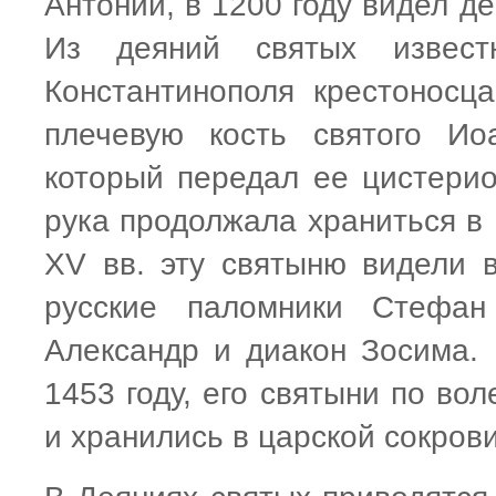
Антоний, в 1200 году видел д
Из деяний святых извес
Константинополя крестоносц
плечевую кость святого Ио
который передал ее цистерио
рука продолжала храниться в 
XV вв. эту святыню видели 
русские паломники Стефан 
Александр и диакон Зосима. 
1453 году, его святыни по во
и хранились в царской сокров