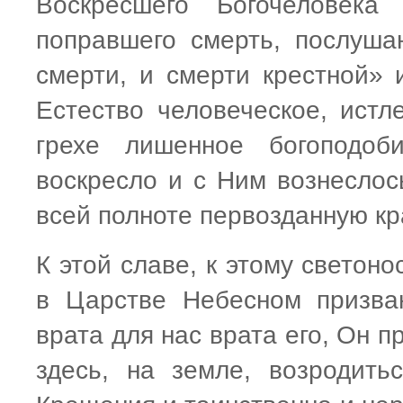
Воскресшего Богочеловека
поправшего смерть, послуш
смерти, и смерти крестной» 
Естество человеческое, истл
грехе лишенное богоподоб
воскресло и с Ним вознеслос
всей полноте первозданную кр
К этой славе, к этому светон
в Царстве Небесном призва
врата для нас врата его, Он 
здесь, на земле, возродить