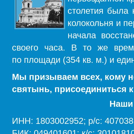
столетия была 
колокольня и пе
начала восста
своего часа. В то же вре
по площади (354 кв. м.) и е
Мы призываем всех, кому н
святынь, присоединиться к
Наши 
ИНН: 1803002952; р/с: 40703
БИК: 049401601; к/с: 301018