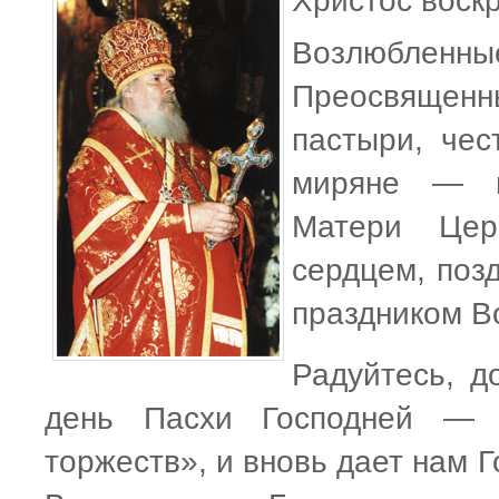
Христос воскр
Возлюбле
Преосвяще
пастыри, чес
миряне — в
Матери Цер
сердцем, поз
праздником В
Радуйтесь, д
день Пасхи Господней — «
торжеств», и вновь дает нам 