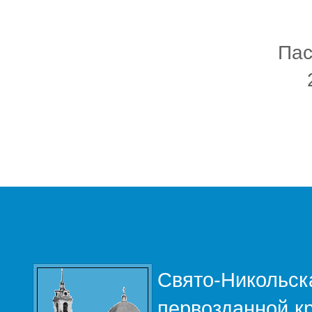
Пас
Свято-Никольс
первозданной кр