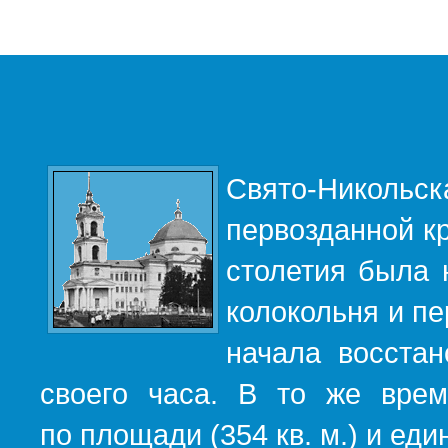
Свято-Никольс
первозданной кр
столетия была 
колокольня и пе
начала восста
своего часа. В то же вре
по площади (354 кв. м.) и е