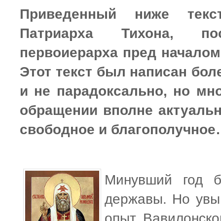
Приведенный ниже текс
Патриарха Тихона, пос
первоиерарха пред началом
Этот текст был написан боле
и не парадоксально, но мн
обращении вполне актуальн
свободное и благополучно
Минувший год б
державы. Но увы
опыт Вавилонско