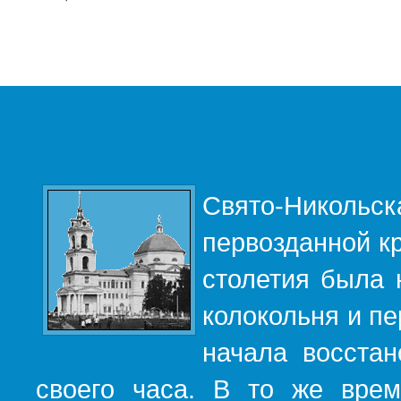
Свято-Никольс
первозданной кр
столетия была 
колокольня и пе
начала восста
своего часа. В то же вре