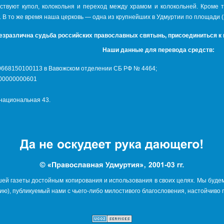
тствуют купол, колокольня и переход между храмом и колокольней. Кроме 
. В то же время наша церковь — одна из крупнейших в Удмуртии по площади (
езразлична судьба российских православных святынь, присоединиться к
Наши данные для перевода средств:
10668150100113 в Вавожском отделении СБ РФ № 4464;
400000000601
рнациональная 43.
ей газеты достойным копирования и использования в своих целях. Мы будем
ю), публикуемый нами с чьего-либо милостивого благословения, настойчиво 