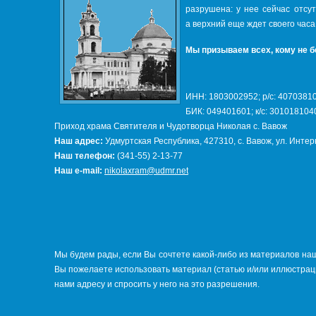
разрушена: у нее сейчас отсу
а верхний еще ждет своего часа
Мы призываем всех, кому не б
ИНН: 1803002952; р/с: 407038
БИК: 049401601; к/с: 30101810
Приход храма Святителя и Чудотворца Николая с. Вавож
Наш адрес:
Удмуртская Республика, 427310, с. Вавож, ул. Инте
Наш телефон:
(341-55) 2-13-77
Наш e-mail:
nikolaxram@udmr.net
Мы будем рады, если Вы сочтете какой-либо из материалов наш
Вы пожелаете использовать материал (статью и/или иллюстраци
нами адресу и спросить у него на это разрешения.