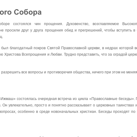
оборе состоялся чин прощения. Духовенство, возглавляемое Высоко
е просили друг у друга прощения обид и прегрешений, чтобы вступить в 
ц.
м был благодатный покров Святой Православной церкви, в недрах которой 
ю Христова Всепрощения и Любви. Трудно представить, что за оградой церко
 разрешить все вопросы и противоречия общества, ничего при этом не меняя
 «Ижмаш» состоялась очередная встреча из цикла «Православные беседы». 
. Он увлекательно, просто и понятно рассказывает о церковных таинствах и 
опросах, особенно в среде новоначальных христиан. Беседы проходят по 