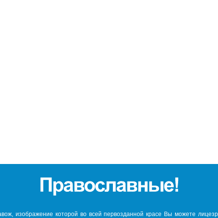
авож, изображение которой во всей первозданной красе Вы можете лицезре