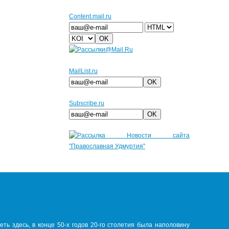
Сontent.mail.ru
MailList.ru
Subscribe.ru
ть здесь, в конце 50-х годов 20-го столетия была наполовину