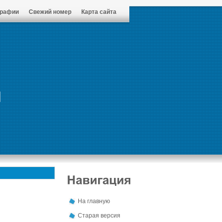
графии
Свежий номер
Карта сайта
На главную
Старая версия