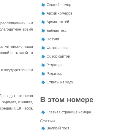
Свежий номер
Архив номеров
Архив статей
преосвященнейшим
благодатное время
Библиотека
Поэзия
все житейские наши
Фотографии
вной есть какой-то
Обзор сайтов
Редакция
 в государственном
Редактор
Ответы на ходу
Проводит этот цикл
обрядах, о книгах,
средам с 18 часов.
Главная страница номера
Статьи
Великий пост