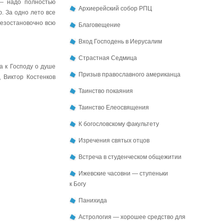
— надо полностью
Архиерейский собор РПЦ
. За одно лето все
безостановочно всю
Благовещение
Вход Господень в Иерусалим
Страстная Седмица
 к Господу о душе
Призыв православного американца
 Виктор Костенков
Таинство покаяния
Таинство Елеосвящения
К богословскому факультету
Изречения святых отцов
Встреча в студенческом общежитии
Ижевские часовни — ступеньки
к Богу
Панихида
Астрология — хорошее средство для