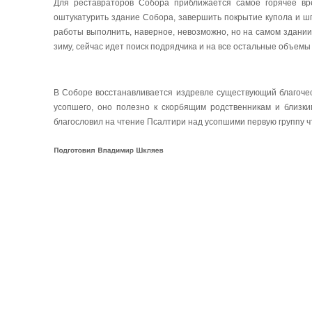
Для реставраторов Собора приближается самое горячее в
оштукатурить здание Собора, завершить покрытие купола и шпи
работы выполнить, наверное, невозможно, но на самом здани
зиму, сейчас идет поиск подрядчика и на все остальные объемы
В Соборе восстанавливается издревле существующий благоче
усопшего, оно полезно к скорбящим родственникам и близки
благословил на чтение Псалтири над усопшими первую группу ч