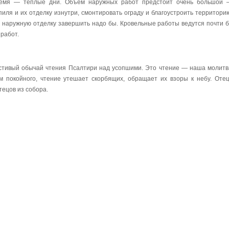
ремя — теплые дни. Объем наружных работ предстоит очень большой 
ля и их отделку изнутри, смонтировать ограду и благоустроить территорию
и наружную отделку завершить надо бы. Кровельные работы ведутся почти 
 работ.
стивый обычай чтения Псалтири над усопшими. Это чтение — наша молитва
м покойного, чтение утешает скорбящих, обращает их взоры к небу. Отец
тецов из собора.