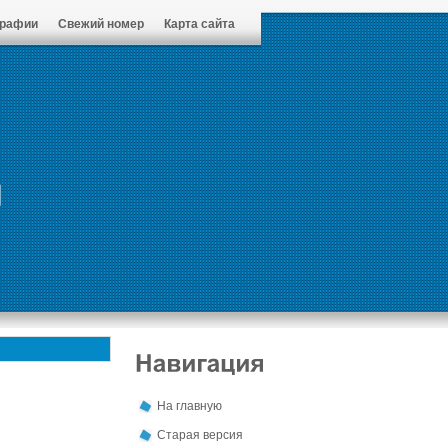
графии
Свежий номер
Карта сайта
На главную
Старая версия