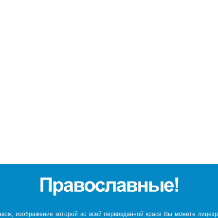
авож, изображение которой во всей первозданной красе Вы можете лицезре