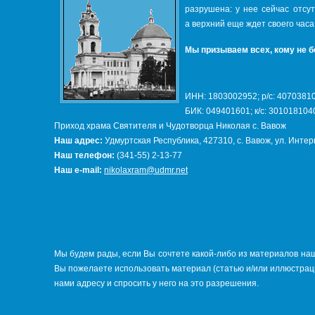
разрушена: у нее сейчас отсу
а верхний еще ждет своего часа
Мы призываем всех, кому не б
ИНН: 1803002952; р/с: 407038
БИК: 049401601; к/с: 30101810
Приход храма Святителя и Чудотворца Николая с. Вавож
Наш адрес:
Удмуртская Республика, 427310, с. Вавож, ул. Инте
Наш телефон:
(341-55) 2-13-77
Наш e-mail:
nikolaxram@udmr.net
Мы будем рады, если Вы сочтете какой-либо из материалов наш
Вы пожелаете использовать материал (статью и/или иллюстраци
нами адресу и спросить у него на это разрешения.