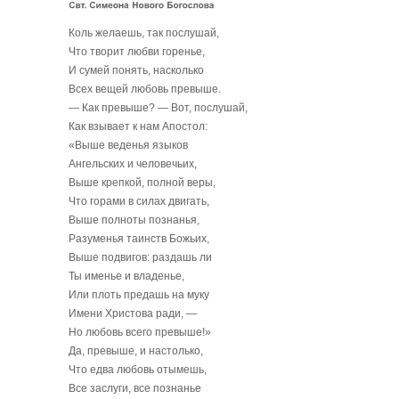
Коль желаешь, так послушай,
Что творит любви горенье,
И сумей понять, насколько
Всех вещей любовь превыше.
— Как превыше? — Вот, послушай,
Как взывает к нам Апостол:
«Выше веденья языков
Ангельских и человечьих,
Выше крепкой, полной веры,
Что горами в силах двигать,
Выше полноты познанья,
Разуменья таинств Божьих,
Выше подвигов: раздашь ли
Ты именье и владенье,
Или плоть предашь на муку
Имени Христова ради, —
Но любовь всего превыше!»
Да, превыше, и настолько,
Что едва любовь отымешь,
Все заслуги, все познанье