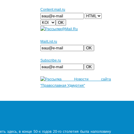
Сontent.mail.ru
MailList.ru
Subscribe.ru
ть здесь, в конце 50-х годов 20-го столетия была наполовину