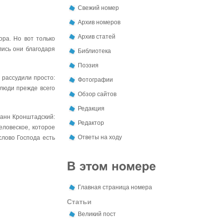
Свежий номер
Архив номеров
Архив статей
ора. Но вот только
лись они благодаря
Библиотека
Поэзия
 рассудили просто:
Фотографии
 люди прежде всего
Обзор сайтов
Редакция
оанн Кронштадский:
Редактор
еловеское, которое
Ответы на ходу
слово Господа есть
Главная страница номера
Статьи
Великий пост